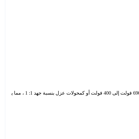
تستخدم محولات الجهد المنخفض لدينا على نطاق واسع في التطبيقات الصناعية والمباني التجارية والعامة. تستخدم أيضًا لضبط الجهد من 690 فولت إلى 400 فولت أو كمحولات عزل بنسبة جهد 1: 1 ، مما ي