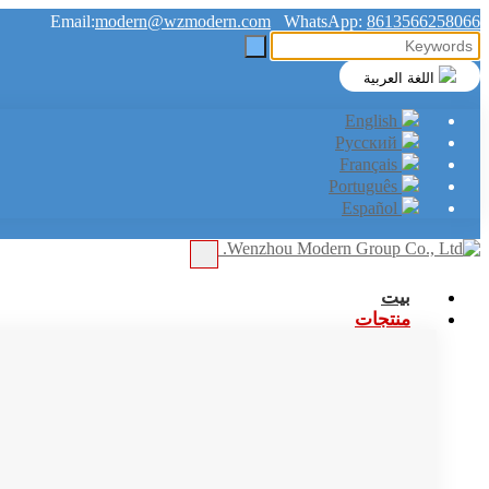
Email:
modern@wzmodern.com
WhatsApp:
8613566258066
اللغة العربية
English
Русский
Français
Português
Español
بيت
منتجات