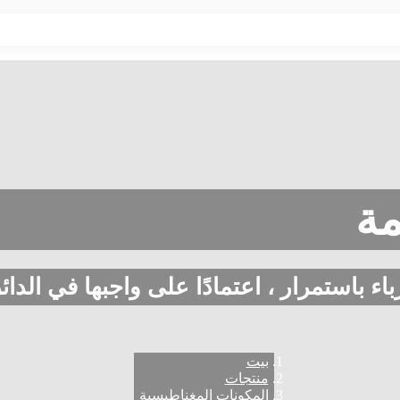
مة
اء باستمرار ، اعتمادًا على واجبها في الدائر
بيت
منتجات
المكونات المغناطيسية