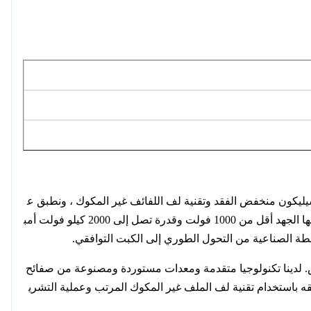
عالية الجودة على لوح من السيليكون منخفض الفقد وتقنية لف اللفائف غير المكوك ، ونطبق ع
ملية التشريب بالضغط الفراغي (VPI) وترسيخ عملية الخبز لتحقيق فئة العزل H تستخدم محولاتنا على نطاق واسع في أي مناسبة يكون فيها الجهد أقل من 1000 فولت وقدرة تصل إلى 2000 كيلو فولت أمب
شطة الصناعية من التحول الطوري إلى الكبت التوافقي.
 الجهد المنخفض. لدينا تكنولوجيا متقدمة ومعدات مستوردة ومصنوعة من صفائح
طبيقه باستخدام تقنية لف الملف غير المكوك المرتب وعملية التشري