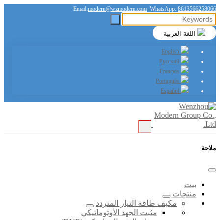
Email:
modern@wzmodern.com
WhatsApp:
8613566258066
اللغة العربية
English
Русский
Français
Português
Español
ملاحة
بيت
منتجات
مكيف طاقة التيار المتردد
مثبت الجهد الأوتوماتيكي