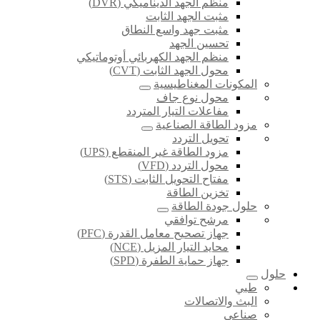
منظم الجهد الديناميكي (DVR)
مثبت الجهد الثابت
مثبت جهد واسع النطاق
تحسين الجهد
منظم الجهد الكهربائي أوتوماتيكي
محول الجهد الثابت (CVT)
المكونات المغناطيسية
محول نوع جاف
مفاعلات التيار المتردد
مزود الطاقة الصناعية
تحويل التردد
مزود الطاقة غير المنقطع (UPS)
محول التردد (VFD)
مفتاح التحويل الثابت (STS)
تخزين الطاقة
حلول جودة الطاقة
مرشح توافقي
جهاز تصحيح معامل القدرة (PFC)
محايد التيار المزيل (NCE)
جهاز حماية الطفرة (SPD)
حلول
طبي
البث والاتصالات
صناعي