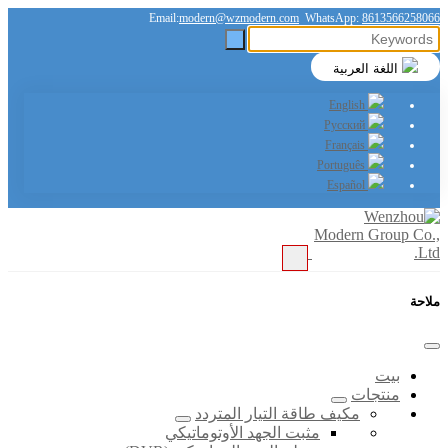
Email:
modern@wzmodern.com
WhatsApp:
8613566258066
اللغة العربية
English
Русский
Français
Português
Español
ملاحة
بيت
منتجات
مكيف طاقة التيار المتردد
مثبت الجهد الأوتوماتيكي