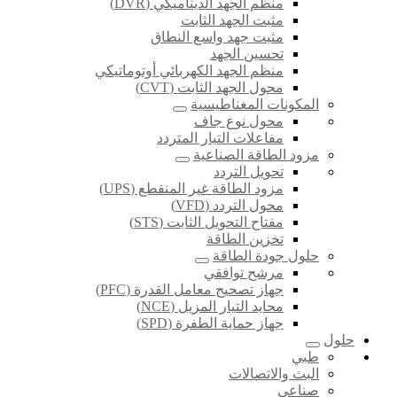
منظم الجهد الديناميكي (DVR)
مثبت الجهد الثابت
مثبت جهد واسع النطاق
تحسين الجهد
منظم الجهد الكهربائي أوتوماتيكي
محول الجهد الثابت (CVT)
المكونات المغناطيسية
محول نوع جاف
مفاعلات التيار المتردد
مزود الطاقة الصناعية
تحويل التردد
مزود الطاقة غير المنقطع (UPS)
محول التردد (VFD)
مفتاح التحويل الثابت (STS)
تخزين الطاقة
حلول جودة الطاقة
مرشح توافقي
جهاز تصحيح معامل القدرة (PFC)
محايد التيار المزيل (NCE)
جهاز حماية الطفرة (SPD)
حلول
طبي
البث والاتصالات
صناعي