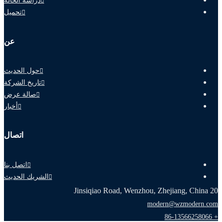
دراسة الحالة
تحميل
عن
حول الحديث
تاريخ الشركة
صالة عرض
أخبار
اتصال
اتصل بنا
الشريك الحديث
20 Jinsiqiao Road, Wenzhou, Zhejiang, China
modern@wzmodern.com
+ 86-13566258066