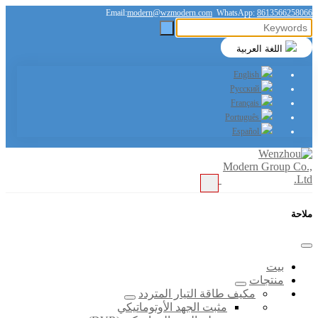
Email:
modern@wzmodern.com
WhatsApp:
8613566258066
اللغة العربية
English
Русский
Français
Português
Español
ملاحة
بيت
منتجات
مكيف طاقة التيار المتردد
مثبت الجهد الأوتوماتيكي