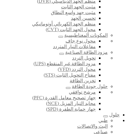
منظم الجهد الديناميكي (DVR)
مثبت الجهد الثابت
مثبت جهد واسع النطاق
تحسين الجهد
منظم الجهد الكهربائي أوتوماتيكي
محول الجهد الثابت (CVT)
المكونات المغناطيسية
محول نوع جاف
مفاعلات التيار المتردد
مزود الطاقة الصناعية
تحويل التردد
مزود الطاقة غير المنقطع (UPS)
محول التردد (VFD)
مفتاح التحويل الثابت (STS)
تخزين الطاقة
حلول جودة الطاقة
مرشح توافقي
جهاز تصحيح معامل القدرة (PFC)
محايد التيار المزيل (NCE)
جهاز حماية الطفرة (SPD)
حلول
طبي
البث والاتصالات
صناعي