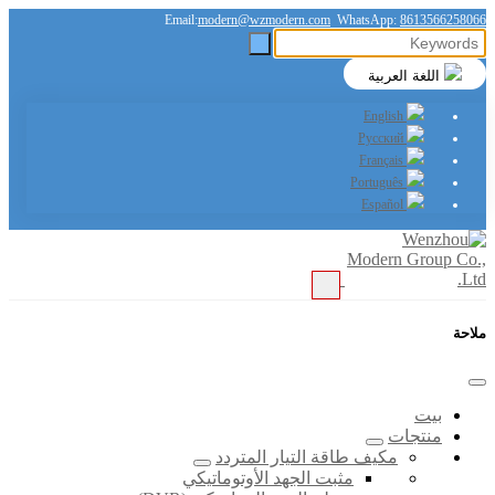
Email:
modern@wzmodern.com
WhatsApp:
8613566258066
اللغة العربية
English
Русский
Français
Português
Español
ملاحة
بيت
منتجات
مكيف طاقة التيار المتردد
مثبت الجهد الأوتوماتيكي