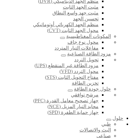
منظم الجهد الديناميكي (DVR)
مثبت الجهد الثابت
مثبت جهد واسع النطاق
تحسين الجهد
منظم الجهد الكهربائي أوتوماتيكي
محول الجهد الثابت (CVT)
المكونات المغناطيسية
محول نوع جاف
مفاعلات التيار المتردد
مزود الطاقة الصناعية
تحويل التردد
مزود الطاقة غير المنقطع (UPS)
محول التردد (VFD)
مفتاح التحويل الثابت (STS)
تخزين الطاقة
حلول جودة الطاقة
مرشح توافقي
جهاز تصحيح معامل القدرة (PFC)
محايد التيار المزيل (NCE)
جهاز حماية الطفرة (SPD)
حلول
طبي
البث والاتصالات
صناعي