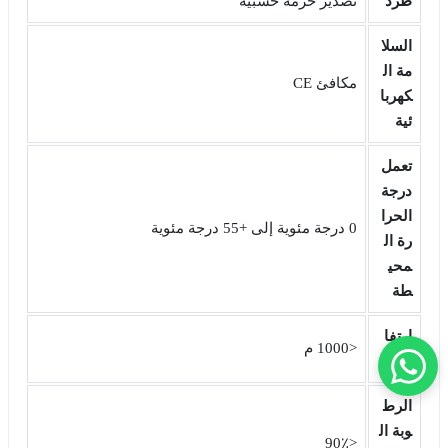
طَرد
تصدير حزمة خشبية
السلا
مة ال
مكافئ CE
كهربا
ئية
تعمل
درجة
الحرا
0 درجة مئوية إلى +55 درجة مئوية
رة ال
محي
طة
ارتفا
<1000 م
ع
الرط
وبة ال
<90٪