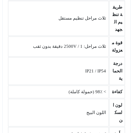
طريق
ة تنظ
ثلاث مراحل تنظيم مستقل
يم ال
جهد
قوة م
ثلاث مراحل: 2500V / 1 دقيقة بدون ثقب
عزولة
درجة
الحما
IP21 / IP54
ية
كفاءة
> 98٪ (حمولة كاملة)
لون ا
لسك
اللون البيج
ن