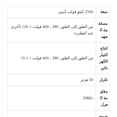
سعة
2500 كيلو فولت أمبير
مساه
من الطور إلى الطور: 380 ، 400 فولت ± 20٪ (أخرى
مة ال
عند الطلب)
جهد
انتاج
التيار
من الطور إلى الطور: 380 ، 400 فولت ± 1-5٪
الكهر
بائي
تكرار
50 هرتز
مقاو
مة ال
≥2MΩ
عزل
ضوض