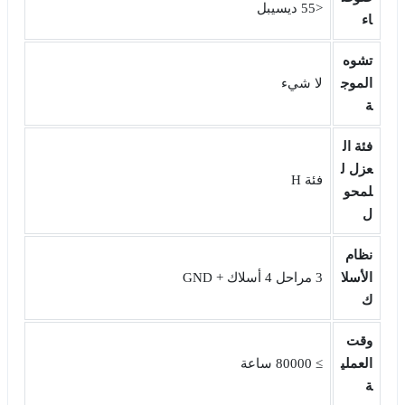
<55 ديسيبل
اء
تشوه
الموج
لا شيء
ة
فئة ال
عزل ل
فئة H
لمحو
ل
نظام
الأسلا
3 مراحل 4 أسلاك + GND
ك
وقت
العملي
≥ 80000 ساعة
ة