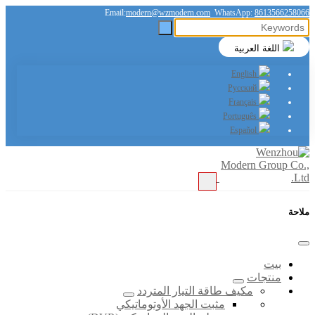
Email:
modern@wzmodern.com
WhatsApp:
8613566258066
اللغة العربية
English
Русский
Français
Português
Español
ملاحة
بيت
منتجات
مكيف طاقة التيار المتردد
مثبت الجهد الأوتوماتيكي