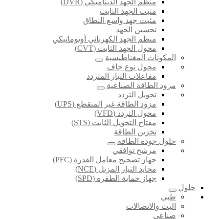
منظم الجهد الديناميكي (DVR)
مثبت الجهد الثابت
مثبت جهد واسع النطاق
تحسين الجهد
منظم الجهد الكهربائي أوتوماتيكي
محول الجهد الثابت (CVT)
المكونات المغناطيسية
محول نوع جاف
مفاعلات التيار المتردد
مزود الطاقة الصناعية
تحويل التردد
مزود الطاقة غير المنقطع (UPS)
محول التردد (VFD)
مفتاح التحويل الثابت (STS)
تخزين الطاقة
حلول جودة الطاقة
مرشح توافقي
جهاز تصحيح معامل القدرة (PFC)
محايد التيار المزيل (NCE)
جهاز حماية الطفرة (SPD)
حلول
طبي
البث والاتصالات
صناعي