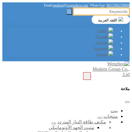
Email:
modern@wzmodern.com
WhatsApp:
8613566258066
اللغة العربية
English
Русский
Français
Português
Español
ملاحة
بيت
منتجات
مكيف طاقة التيار المتردد
مثبت الجهد الأوتوماتيكي