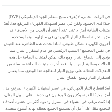
في الوقت الحالي، لا يُعرف منتج منظم الجهد الديناميكي (DVR)
جيدًا لدى الجميع، ولكن في عصر استهلاك الكهرباء المرتفع هذا، تُعدّ
مثبتات الطاقة أمرًا لا غنى عنه. أعتقد أن العديد من الأصدقاء قد
مرّوا بتجربة انقطاع التيار الكهربائي في منازلهم، بينما يستخدم
آخرون الكهرباء بشكل طبيعي. لماذا تحدث هذه الظاهرة عند العيش
في نفس المجتمع؟ السبب الرئيسي هو عدم استقرار التيار، مما
يؤدي إلى انقطاع التيار. ومع ذلك، يمكن لمثبتات الطاقة حل هذه
الحالات بفعالية. ليس سيئًا، فقد أجرت مثبتات الطاقة سلسلة من
التعديلات الفعالة على توزيع التيار لمعالجة هذا الوضع، مما يضمن
استقرار التيار ويمنع انقطاع التيار.
يُعدّ انقطاع التيار الكهربائي، في عصر استهلاك الكهرباء المرتفع هذا،
أمرًا مخيفًا للغاية، وكثيرون لا يرغبون في حدوثه. على سبيل المثال،
إذا كنت ترغب في الشواء في المنزل ودعوة أكثر من عشرة أصدقاء
للتجمع معًا، على أمل أن يستمتع الجميع بعطلة نهاية أسبوع سعيدة،