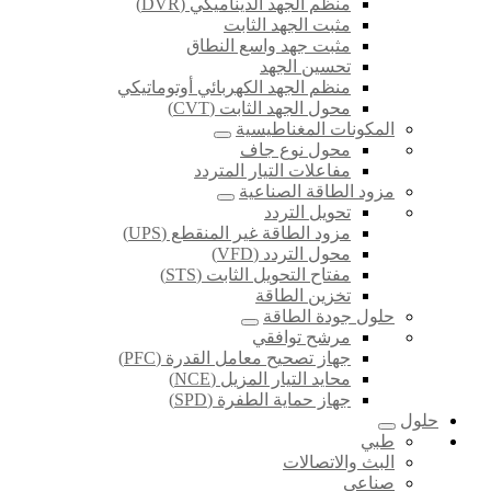
منظم الجهد الديناميكي (DVR)
مثبت الجهد الثابت
مثبت جهد واسع النطاق
تحسين الجهد
منظم الجهد الكهربائي أوتوماتيكي
محول الجهد الثابت (CVT)
المكونات المغناطيسية
محول نوع جاف
مفاعلات التيار المتردد
مزود الطاقة الصناعية
تحويل التردد
مزود الطاقة غير المنقطع (UPS)
محول التردد (VFD)
مفتاح التحويل الثابت (STS)
تخزين الطاقة
حلول جودة الطاقة
مرشح توافقي
جهاز تصحيح معامل القدرة (PFC)
محايد التيار المزيل (NCE)
جهاز حماية الطفرة (SPD)
حلول
طبي
البث والاتصالات
صناعي