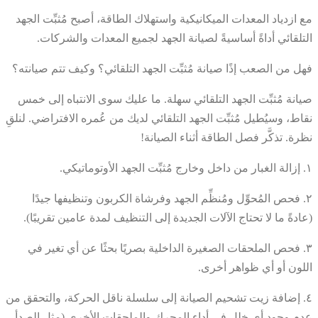
مع ازدياد المعدات الميكانيكية واستهلاك الطاقة، أصبح مُثبِّت الجهد
التلقائي أداةً أساسيةً لصيانة الجهد لجميع المعدات والشركات.
فهل من الصعب إذًا صيانة مُثبِّت الجهد التلقائي؟ وكيف تتم صيانته؟
صيانة مُثبِّت الجهد التلقائي سهلة. ما عليك سوى الانتباه إلى خمس
نقاط، وسيُطيل مُثبِّت الجهد التلقائي لديك من عُمره الافتراضي. لنلقِ
نظرة. تذكَّر فصل الطاقة أثناء الصيانة!
١. إزالة الغبار من داخل وخارج مُثبِّت الجهد الأوتوماتيكي.
٢. فحص المُحوِّل ومُنظِّم الجهد وفرشاة الكربون وتنظيفها جيدًا
(عادةً ما لا تحتاج الآلات الجديدة إلى التنظيف لمدة عامين تقريبًا).
٣. فحص الملحقات الصغيرة الداخلية بصريًا بحثًا عن أي تغير في
اللون أو أي ظواهر أخرى.
٤. إضافة زيت تشحيم الصيانة إلى سلسلة ناقل الحركة، والتحقق من
عدم وجود أي خلل في أداء المحرك والملحقات الأخرى (مثل الصدأ