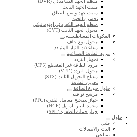
منظم الجهد الديناميكي (DVR)
مثبت الجهد الثابت
مثبت جهد واسع النطاق
تحسين الجهد
منظم الجهد الكهربائي أوتوماتيكي
محول الجهد الثابت (CVT)
المكونات المغناطيسية
محول نوع جاف
مفاعلات التيار المتردد
مزود الطاقة الصناعية
تحويل التردد
مزود الطاقة غير المنقطع (UPS)
محول التردد (VFD)
مفتاح التحويل الثابت (STS)
تخزين الطاقة
حلول جودة الطاقة
مرشح توافقي
جهاز تصحيح معامل القدرة (PFC)
محايد التيار المزيل (NCE)
جهاز حماية الطفرة (SPD)
حلول
طبي
البث والاتصالات
صناعي