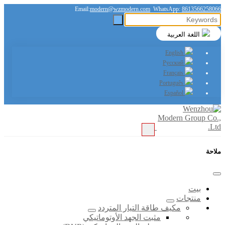
Email:
modern@wzmodern.com
WhatsApp:
8613566258066
اللغة العربية
English
Русский
Français
Português
Español
ملاحة
بيت
منتجات
مكيف طاقة التيار المتردد
مثبت الجهد الأوتوماتيكي