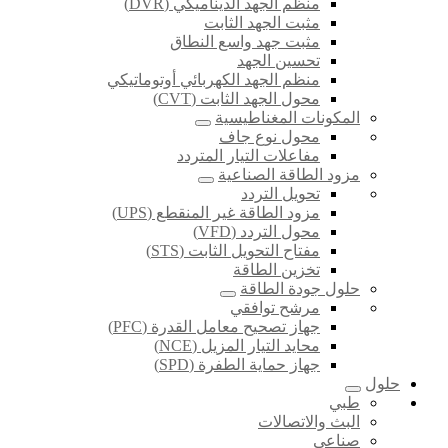
منظم الجهد الديناميكي (DVR)
مثبت الجهد الثابت
مثبت جهد واسع النطاق
تحسين الجهد
منظم الجهد الكهربائي أوتوماتيكي
محول الجهد الثابت (CVT)
المكونات المغناطيسية
محول نوع جاف
مفاعلات التيار المتردد
مزود الطاقة الصناعية
تحويل التردد
مزود الطاقة غير المنقطع (UPS)
محول التردد (VFD)
مفتاح التحويل الثابت (STS)
تخزين الطاقة
حلول جودة الطاقة
مرشح توافقي
جهاز تصحيح معامل القدرة (PFC)
محايد التيار المزيل (NCE)
جهاز حماية الطفرة (SPD)
حلول
طبي
البث والاتصالات
صناعي