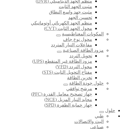
منظم الجهد الديناميكي (DVR)
مثبت الجهد الثابت
مثبت جهد واسع النطاق
تحسين الجهد
منظم الجهد الكهربائي أوتوماتيكي
محول الجهد الثابت (CVT)
المكونات المغناطيسية
محول نوع جاف
مفاعلات التيار المتردد
مزود الطاقة الصناعية
تحويل التردد
مزود الطاقة غير المنقطع (UPS)
محول التردد (VFD)
مفتاح التحويل الثابت (STS)
تخزين الطاقة
حلول جودة الطاقة
مرشح توافقي
جهاز تصحيح معامل القدرة (PFC)
محايد التيار المزيل (NCE)
جهاز حماية الطفرة (SPD)
حلول
طبي
البث والاتصالات
صناعي