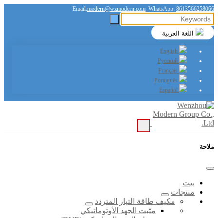
Email:
modern@wzmodern.com
WhatsApp:
8613566258066
اللغة العربية
English
Русский
Français
Português
Español
ملاحة
بيت
منتجات
مكيف طاقة التيار المتردد
مثبت الجهد الأوتوماتيكي