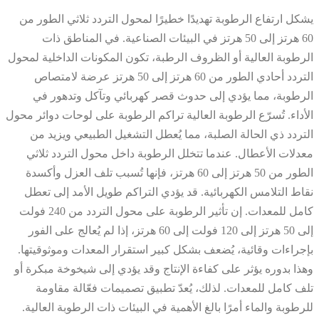
يشكل ارتفاع الرطوبة تهديدًا خطيرًا لمحول التردد ثلاثي الطور من
60 هرتز إلى 50 هرتز في البيئات الصناعية. في المناطق ذات
الرطوبة العالية أو الظروف الرطبة، تكون المكونات الداخلية لمحول
التردد أحادي الطور من 60 هرتز إلى 50 هرتز عرضة لامتصاص
الرطوبة، مما يؤدي إلى حدوث قصر كهربائي وتآكل وتدهور في
الأداء. تُسرّع الرطوبة العالية تراكم الرطوبة على لوحات دوائر محول
التردد ذي الحالة الصلبة، مما يُعطل التشغيل الطبيعي ويزيد من
معدلات الأعطال. عندما تتخلل الرطوبة داخل محول التردد ثلاثي
الطور من 50 هرتز إلى 60 هرتز، فإنها تُسبب تلف العزل وأكسدة
نقاط التلامس الكهربائية. قد يؤدي التراكم طويل الأمد إلى تعطل
كامل للمعدات. إن تأثير الرطوبة على محول التردد من 240 فولت
إلى 50 هرتز إلى 120 فولت إلى 60 هرتز، إذا لم يُعالج على الفور
بإجراءات وقائية، يُضعف بشكل كبير استقرار المعدات وموثوقيتها.
وهذا بدوره يؤثر على كفاءة الإنتاج وقد يؤدي إلى شيخوخة مبكرة أو
تلف كامل للمعدات. لذلك، يُعدّ تطبيق تصميمات فعّالة مقاومة
للرطوبة والماء أمرًا بالغ الأهمية في البيئات ذات الرطوبة العالية.