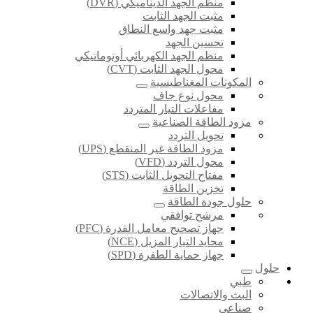
منظم الجهد الديناميكي (DVR)
مثبت الجهد الثابت
مثبت جهد واسع النطاق
تحسين الجهد
منظم الجهد الكهربائي أوتوماتيكي
محول الجهد الثابت (CVT)
المكونات المغناطيسية
محول نوع جاف
مفاعلات التيار المتردد
مزود الطاقة الصناعية
تحويل التردد
مزود الطاقة غير المنقطع (UPS)
محول التردد (VFD)
مفتاح التحويل الثابت (STS)
تخزين الطاقة
حلول جودة الطاقة
مرشح توافقي
جهاز تصحيح معامل القدرة (PFC)
محايد التيار المزيل (NCE)
جهاز حماية الطفرة (SPD)
حلول
طبي
البث والاتصالات
صناعي