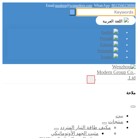
Email:
modern@wzmodern.com
WhatsApp:
8613566258066
اللغة العربية
English
Русский
Français
Português
Español
ملاحة
بيت
منتجات
مكيف طاقة التيار المتردد
مثبت الجهد الأوتوماتيكي