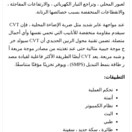
لعبور المحلي ، وتراجع التيار الكهربائي ، والارتفاعات المفاجئة ،
والانقطاعات المنخفضة بسبب خصائصها الرنانة.
عند مواجهة عابر شديد مثل ضربة الإضاءة المحلية ، فإن CVT
سيقدم مقاومة منخفضة للأنابيب التي تحمي نفسها وأي أحمال
متصلة. تضمن تقنية محول الرنين الحديدي أن CVT سيولد خر
ج موجة جيبية مثالية حتى عند تغذيته من مصادر موجة مربعة أ
و شبه مربعة. يعد CVT أيضًا الطريقة الأكثر فاعلية لقيادة مصد
ر طاقة بنمط التبديل (SMPS) ، ويوفر تخزينًا مؤقتًا متناسقًا.
التطبيقات:
تحكم العملية
أتمتة
نظام الكمبيوتر
البث
طبي
طائرة ، سكة حديد ، سفينة