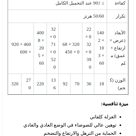
كفاءة
≥ 90٪ عند التحميل الكامل
تكرار
50/60 هرتز
32
22
الأبعاد
140
400
0 ×
0 ×
(عرض ×
× 2
× 8
460 × 920
71
320 × 68
32
ارتفاع ×
10
20
× 600
0 ×
0 × 450
0 ×
عمق) م
× 3
× 5
52
39
لم
60
60
0
0
الوزن (ك
13
27
320
220
92
70
36
18
جم)
6
0
ميزة تنافسية:
العزلة كلفاني
توهين عالي للضوضاء في الوضع العادي والعادي
الحماية من الترهل والارتفاع والتضخم