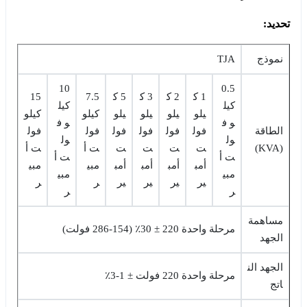
تحديد:
نموذج
TJA
10
0.5
1 ك
2 ك
3 ك
5 ك
7.5
15
كيل
كيل
يلو
يلو
يلو
يلو
كيلو
كيلو
و ف
و ف
الطاقة
فول
فول
فول
فول
فول
فول
ول
ول
(KVA)
ت
ت
ت
ت
ت أ
ت أ
ت أ
ت أ
أمب
أمب
أمب
أمب
مبي
مبي
مبي
مبي
ير
ير
ير
ير
ر
ر
ر
ر
مساهمة
مرحلة واحدة 220 ± 30٪ (154-286 فولت)
الجهد
الجهد الن
مرحلة واحدة 220 فولت ± 1-3٪
اتج