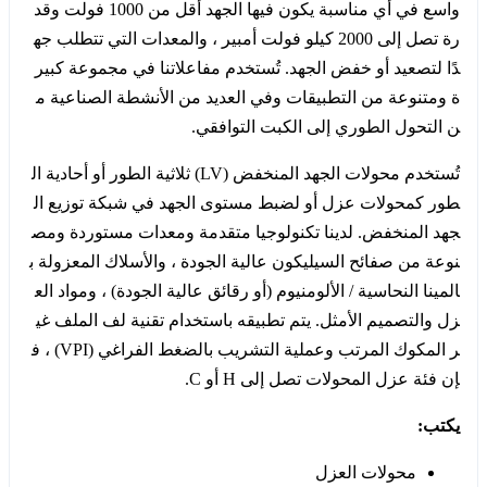
واسع في أي مناسبة يكون فيها الجهد أقل من 1000 فولت وقد
رة تصل إلى 2000 كيلو فولت أمبير ، والمعدات التي تتطلب جه
دًا لتصعيد أو خفض الجهد. تُستخدم مفاعلاتنا في مجموعة كبير
ة ومتنوعة من التطبيقات وفي العديد من الأنشطة الصناعية م
ن التحول الطوري إلى الكبت التوافقي.
تُستخدم محولات الجهد المنخفض (LV) ثلاثية الطور أو أحادية ال
طور كمحولات عزل أو لضبط مستوى الجهد في شبكة توزيع ال
جهد المنخفض. لدينا تكنولوجيا متقدمة ومعدات مستوردة ومص
نوعة من صفائح السيليكون عالية الجودة ، والأسلاك المعزولة ب
المينا النحاسية / الألومنيوم (أو رقائق عالية الجودة) ، ومواد الع
زل والتصميم الأمثل. يتم تطبيقه باستخدام تقنية لف الملف غي
ر المكوك المرتب وعملية التشريب بالضغط الفراغي (VPI) ، ف
إن فئة عزل المحولات تصل إلى H أو C.
يكتب:
محولات العزل