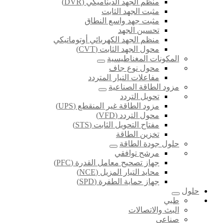
منظم الجهد الديناميكي (DVR)
مثبت الجهد الثابت
مثبت جهد واسع النطاق
تحسين الجهد
منظم الجهد الكهربائي أوتوماتيكي
محول الجهد الثابت (CVT)
المكونات المغناطيسية
محول نوع جاف
مفاعلات التيار المتردد
مزود الطاقة الصناعية
تحويل التردد
مزود الطاقة غير المنقطع (UPS)
محول التردد (VFD)
مفتاح التحويل الثابت (STS)
تخزين الطاقة
حلول جودة الطاقة
مرشح توافقي
جهاز تصحيح معامل القدرة (PFC)
محايد التيار المزيل (NCE)
جهاز حماية الطفرة (SPD)
حلول
طبي
البث والاتصالات
صناعي