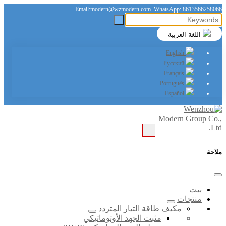
Email:
modern@wzmodern.com
WhatsApp:
8613566258066
اللغة العربية
English
Русский
Français
Português
Español
ملاحة
بيت
منتجات
مكيف طاقة التيار المتردد
مثبت الجهد الأوتوماتيكي