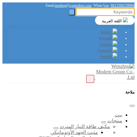
Email:
modern@wzmodern.com
WhatsApp:
8613566258066
اللغة العربية
English
Русский
Français
Português
Español
ملاحة
بيت
منتجات
مكيف طاقة التيار المتردد
مثبت الجهد الأوتوماتيكي