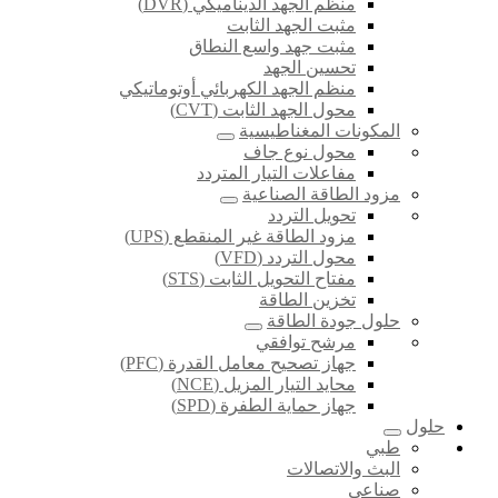
منظم الجهد الديناميكي (DVR)
مثبت الجهد الثابت
مثبت جهد واسع النطاق
تحسين الجهد
منظم الجهد الكهربائي أوتوماتيكي
محول الجهد الثابت (CVT)
المكونات المغناطيسية
محول نوع جاف
مفاعلات التيار المتردد
مزود الطاقة الصناعية
تحويل التردد
مزود الطاقة غير المنقطع (UPS)
محول التردد (VFD)
مفتاح التحويل الثابت (STS)
تخزين الطاقة
حلول جودة الطاقة
مرشح توافقي
جهاز تصحيح معامل القدرة (PFC)
محايد التيار المزيل (NCE)
جهاز حماية الطفرة (SPD)
حلول
طبي
البث والاتصالات
صناعي