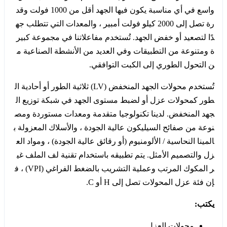
واسع في أي مناسبة يكون فيها الجهد أقل من 1000 فولت وقد
رة تصل إلى 2000 كيلو فولت أمبير ، والمعدات التي تتطلب جه
دًا لتصعيد أو خفض الجهد. تُستخدم مفاعلاتنا في مجموعة كبير
ة ومتنوعة من التطبيقات وفي العديد من الأنشطة الصناعية م
ن التحول الطوري إلى الكبت التوافقي.
تُستخدم محولات الجهد المنخفض (LV) ثلاثية الطور أو أحادية ال
طور كمحولات عزل أو لضبط مستوى الجهد في شبكة توزيع ال
جهد المنخفض. لدينا تكنولوجيا متقدمة ومعدات مستوردة ومص
نوعة من صفائح السيليكون عالية الجودة ، والأسلاك المعزولة ب
المينا النحاسية / الألومنيوم (أو رقائق عالية الجودة) ، ومواد الع
زل والتصميم الأمثل. يتم تطبيقه باستخدام تقنية لف الملف غي
ر المكوك المرتب وعملية التشريب بالضغط الفراغي (VPI) ، ف
إن فئة عزل المحولات تصل إلى H أو C.
يكتب:
محولات العزل