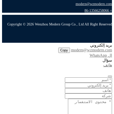
modern@wzmodern.com
+ 86-13566258066
Copyright © 2026 Wenzhou Modern Group Co., Ltd All Right Reserved
بريد إلكتروني
modern@wzmodern.com
Copy
ال WhatsApp
سؤال
هاتف