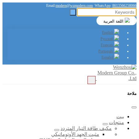
Email:
modern@wzmodern.com
WhatsApp:
8613566258066
اللغة العربية
English
Русский
Français
Português
Español
ملاحة
بيت
منتجات
مكيف طاقة التيار المتردد
مثبت الجهد الأوتوماتيكي