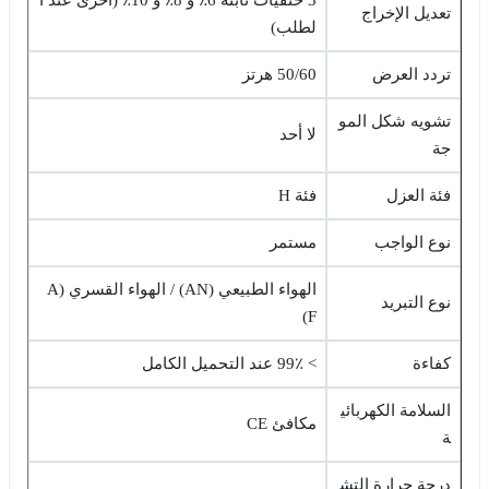
تعديل الإخراج
لطلب)
تردد العرض
50/60 هرتز
تشويه شكل المو
لا أحد
جة
فئة العزل
فئة H
نوع الواجب
مستمر
الهواء الطبيعي (AN) / الهواء القسري (A
نوع التبريد
F)
كفاءة
> 99٪ عند التحميل الكامل
السلامة الكهربائي
مكافئ CE
ة
درجة حرارة التش