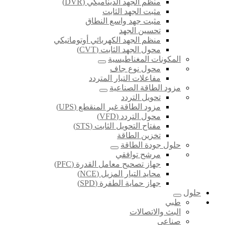
منظم الجهد الديناميكي (DVR)
مثبت الجهد الثابت
مثبت جهد واسع النطاق
تحسين الجهد
منظم الجهد الكهربائي أوتوماتيكي
محول الجهد الثابت (CVT)
المكونات المغناطيسية
محول نوع جاف
مفاعلات التيار المتردد
مزود الطاقة الصناعية
تحويل التردد
مزود الطاقة غير المنقطع (UPS)
محول التردد (VFD)
مفتاح التحويل الثابت (STS)
تخزين الطاقة
حلول جودة الطاقة
مرشح توافقي
جهاز تصحيح معامل القدرة (PFC)
محايد التيار المزيل (NCE)
جهاز حماية الطفرة (SPD)
حلول
طبي
البث والاتصالات
صناعي