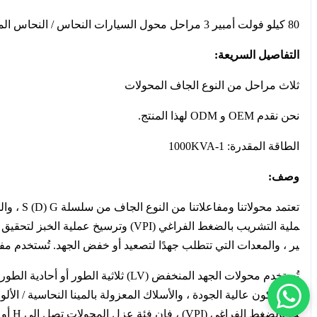
80 كيلو فولت أمبير 3 مراحل محول السيارات النحاس / النحاس المغطى بالألمنيوم الجاف نوع باك آند دفعة محول 50/60 هرتز
التفاصيل السريعة:
ثلاث مراحل من النوع الجاف المحولات
نحن نقدم OEM و ODM لهذا المنتج.
الطاقة المقدرة: 1-1000KVA
وصف:
تعتمد م
ير ، والمعدات التي تتطلب جهدًا لتصعيد أو خفض الجهد. تُستخدم م
تُستخدم محولات الجهد المنخفض (LV
السيليكون عالية الجودة ، والأسلاك المعزولة بالمينا النحاسية / الأ
ب بالضغط الفراغي (VPI) ، فإن فئة عزل المحولات تصل إلى H أو C.