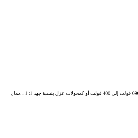
تستخدم محولات الجهد المنخفض لدينا على نطاق واسع في التطبيقات الصناعية والمباني التجارية والعامة. تستخدم أيضًا لضبط الجهد من 690 فولت إلى 400 فولت أو كمحولات عزل بنسبة جهد 1: 1 ، مما ي