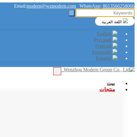
Email:
modern@wzmodern.com
WhatsApp:
8613566258066
اللغة العربية
English
Русский
Français
Português
Español
بيت
منتجات