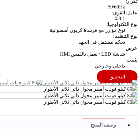
تكرار:
50/60Hz
عامل القوى:
0.8-1
نوع التكنولوجيا:
نوع مؤازر مع فرشاة كربون أسطوانية
نوع التنظيم:
تحكم مستقل في الجهد
عرض:
شاشة LED / تعمل باللمس HMI
تثبيت:
داخلي وخارجي
التحقيق
وصف المنتج