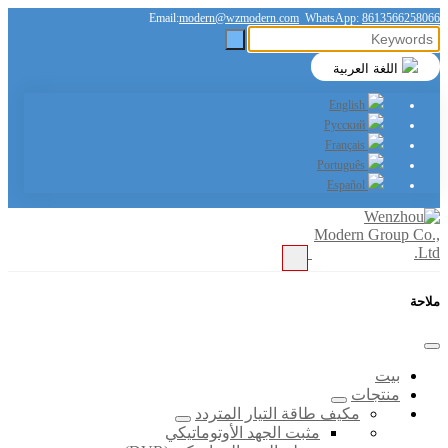
Email:
modern@wzmodern.com
WhatsApp:
8613566258066
اللغة العربية
English
Русский
Français
Português
Español
ملاحة
بيت
منتجات
مكيف طاقة التيار المتردد
مثبت الجهد الأوتوماتيكي