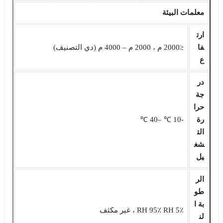
معلمات البيئة
ارت
فا
≤2000 م ، 2000 م ‒ 4000 م (دي التصنيف)
ع
در
جة
حرا
رة
-10 ℃ ‒40 ℃
الت
شغ
يل
الر
طو
بة ا
5٪ RH 95٪ RH ، غير مكثف
لن