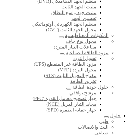
منظم الجهد الديناميكي (DVR)
مثبت الجهد الثابت
مثبت جهد واسع النطاق
تحسين الجهد
منظم الجهد الكهربائي أوتوماتيكي
محول الجهد الثابت (CVT)
المكونات المغناطيسية
محول نوع جاف
مفاعلات التيار المتردد
مزود الطاقة الصناعية
تحويل التردد
مزود الطاقة غير المنقطع (UPS)
محول التردد (VFD)
مفتاح التحويل الثابت (STS)
تخزين الطاقة
حلول جودة الطاقة
مرشح توافقي
جهاز تصحيح معامل القدرة (PFC)
محايد التيار المزيل (NCE)
جهاز حماية الطفرة (SPD)
حلول
طبي
البث والاتصالات
صناعي