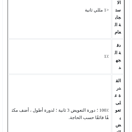
الا
ست
<1 مللي ثانية
جاب
ة ال
عام
دق
ة ال
1٪
جه
د
الق
در
ة ع
لى
تعو
100٪ ؛ دورة التعويض 3 ثانية ؛ لدورة أطول ، أضف مكث
ي
فًا فائقًا حسب الحاجة.
ض