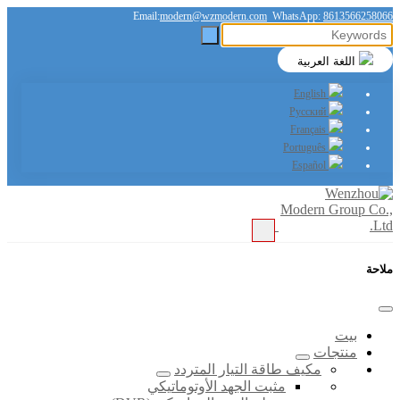
Email:
modern@wzmodern.com
WhatsApp:
8613566258066
اللغة العربية
English
Русский
Français
Português
Español
ملاحة
بيت
منتجات
مكيف طاقة التيار المتردد
مثبت الجهد الأوتوماتيكي