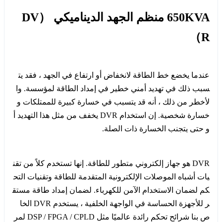
650KVA منظم الجهد الديناميكي （DV
R）
عندما يخضع خط الطاقة لانخفاض أو ارتفاع في الجهد ، فقد يت
سبب ذلك في تهديد أمني خطير في إمداد الطاقة لمؤسسة. وا
لأخطر من ذلك ، أنه قد يتسبب في خسارة كبيرة للممتلكات و
خسارة شخصية. إن استخدام DVR يخفف من مثل هذا التهديد أ
و حتى يتجنب الخسارة ذات الصلة.
DVR هو جهاز إلكتروني متطور للطاقة. إنها تستخدم كلاً من تقن
يات أشباه الموصلات الإلكترونية المتقدمة للطاقة وتقنيات التح
كم لضمان الاستخدام الآمن للكهرباء. لضمان إمداد طاقة مستق
ر للأجهزة الحساسة في الواجهة الخلفية ، يستخدم DVR الخا
ص بنا شرائح تحكم رائدة عالميًا مثل DSP / FPGA / CPLD لمر