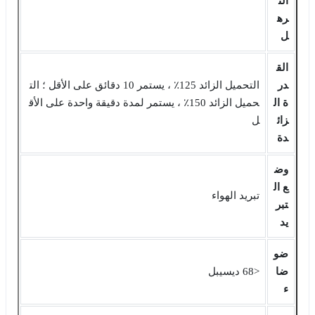
الت
ره
ل
الق
در
التحميل الزائد 125٪ ، يستمر 10 دقائق على الأقل ؛ الت
ة ال
حميل الزائد 150٪ ، يستمر لمدة دقيقة واحدة على الأق
زائ
ل
دة
وض
ع ال
تبريد الهواء
تبر
يد
ضو
ضا
<68 ديسيبل
ء