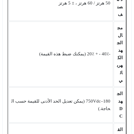
50 هرتز / 60 هرتز ، ± 5 هرتز
صن
ف
مج
ال
الج
هد
-40٪ - + 20٪ (يمكنك ضبط هذه القيمة)
الك
هرب
ائ
ي
الج
هد
180‒750Vdc (يمكن تعديل الحد الأدنى للقيمة حسب ال
D
حاجة.)
C
الق