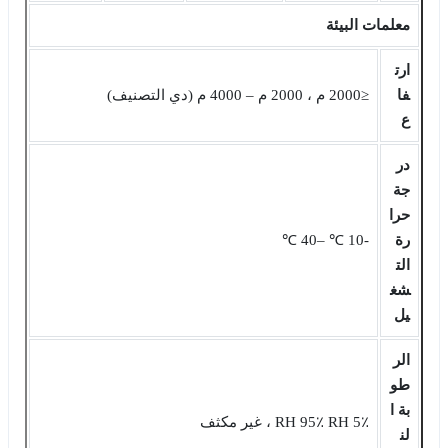
معلمات البيئة
ارت
فا
≤2000 م ، 2000 م ‒ 4000 م (دي التصنيف)
ع
در
جة
حرا
رة
-10 ℃ ‒40 ℃
الت
شغ
يل
الر
طو
بة ا
5٪ RH 95٪ RH ، غير مكثف
لن