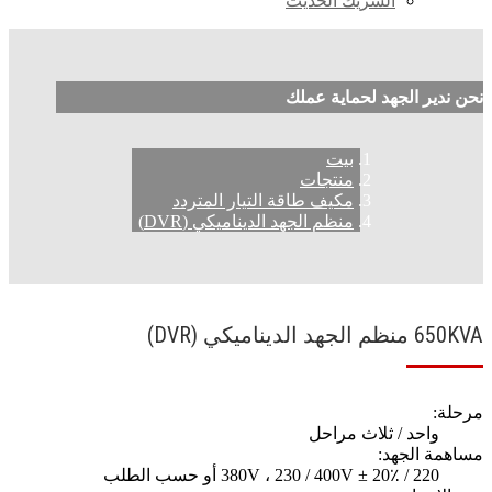
الشريك الحديث
نحن ندير الجهد لحماية عملك
بيت
منتجات
مكيف طاقة التيار المتردد
منظم الجهد الديناميكي (DVR)
650KVA منظم الجهد الديناميكي (DVR)
مرحلة:
واحد / ثلاث مراحل
مساهمة الجهد:
220 / 380V ، 230 / 400V ± 20٪ أو حسب الطلب