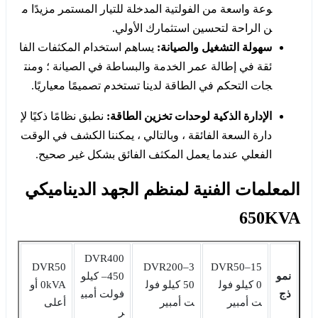
وعة واسعة من الفولتية المدخلة للتيار المستمر مزيدًا م
ن الراحة لتحسين استثمارك الأولي.
سهولة التشغيل والصيانة:
يساهم استخدام المكثفات الفا
ئقة في إطالة عمر الخدمة والبساطة في الصيانة ؛ ومنت
جات التحكم في الطاقة لدينا تستخدم تصميمًا معياريًا.
الإدارة الذكية لوحدات تخزين الطاقة:
نطبق نظامًا ذكيًا لإ
دارة السعة الفائقة ، وبالتالي ، يمكننا الكشف في الوقت
الفعلي عندما يعمل المكثف الفائق بشكل غير صحيح.
المعلمات الفنية لمنظم الجهد الديناميكي
650KVA
DVR400
DVR50
DVR200‒3
DVR50‒15
نمو
‒450 كيلو
0 كيلو فول
50 كيلو فول
0kVA أو
ذج
فولت أمبي
ت أمبير
ت أمبير
أعلى
ر