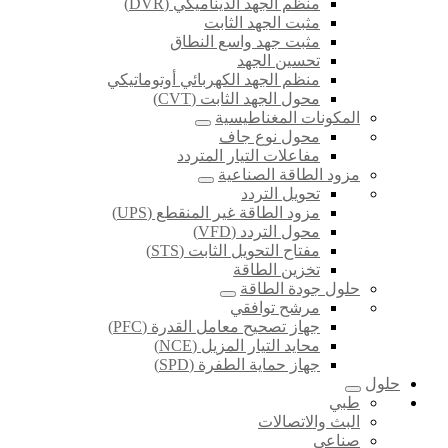
منظم الجهد الديناميكي (DVR)
مثبت الجهد الثابت
مثبت جهد واسع النطاق
تحسين الجهد
منظم الجهد الكهربائي أوتوماتيكي
محول الجهد الثابت (CVT)
المكونات المغناطيسية
محول نوع جاف
مفاعلات التيار المتردد
مزود الطاقة الصناعية
تحويل التردد
مزود الطاقة غير المنقطع (UPS)
محول التردد (VFD)
مفتاح التحويل الثابت (STS)
تخزين الطاقة
حلول جودة الطاقة
مرشح توافقي
جهاز تصحيح معامل القدرة (PFC)
محايد التيار المزيل (NCE)
جهاز حماية الطفرة (SPD)
حلول
طبي
البث والاتصالات
صناعي