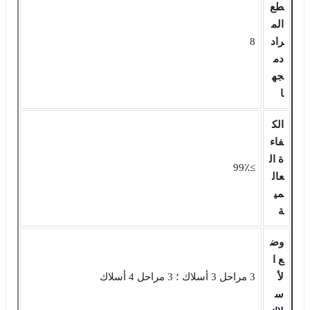
طع
الم
راد
8
دم
جه
ا
الك
فاء
ة ال
≥99٪
عال
مي
ة
وض
ع ا
لأ
3 مراحل 3 أسلاك ؛ 3 مراحل 4 أسلاك
س