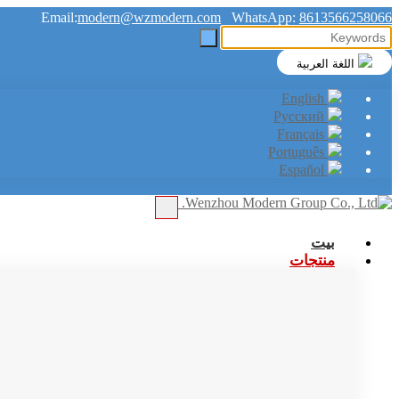
Email:
modern@wzmodern.com
WhatsApp:
8613566258066
اللغة العربية
English
Русский
Français
Português
Español
بيت
منتجات