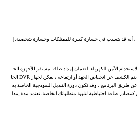
 ، أنه قد يتسبب في خسارة كبيرة للممتلكات وخسارة شخصية. إ
الاستخدام الآمن للكهرباء. لضمان إمداد طاقة مستقر للأجهزة الح
ساسة في الواجهة الخلفية ، يستخدم DVR الخاص بنا شرائح تحكم رائدة عالميًا مثل DSP / FPGA / CPLD لمراقبة جودة جهد الخط. عندما يتم الكشف عن انخفاض الجهد أو ارتفاعه ، يمكن لجهاز DVR الخا
يل الأجهزة الخلفية ذات الصلة ليتم تشغيلها بواسطة العاكس. يتم التحكم في معالجة وإغلاق DVR الخاص بنا عن طريق البرنامج ، وقد تكون دورة التبديل النموذجية الخاصة به
ت الليثيوم كمصادر طاقة احتياطية لتلبية متطلباتك الخاصة. تعتمد مدة إمدا