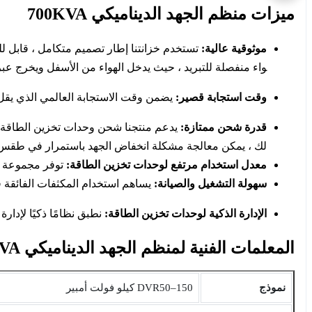
ميزات منظم الجهد الديناميكي 700KVA
موثوقية عالية:
تستخدم خزانتنا إطار تصميم متكامل ، قابل لل
واء منفصلة للتبريد ، حيث يدخل الهواء من الأسفل ويخرج عبر 
وقت استجابة قصير:
يضمن وقت الاستجابة العالمي الذي يقل عن 1 مللي ثانية إمدادًا ثابتًا
قدرة شحن ممتازة:
يدعم منتجنا شحن وحدات تخزين الطاقة بك
لك ، يمكن معالجة مشكلة انخفاض الجهد باستمرار في طقس 
معدل استخدام مرتفع لوحدات تخزين الطاقة:
توفر مجموعة وا
سهولة التشغيل والصيانة:
يساهم استخدام المكثفات الفائقة في
الإدارة الذكية لوحدات تخزين الطاقة:
نطبق نظامًا ذكيًا لإدار
المعلمات الفنية لمنظم الجهد الديناميكي 700KVA
نموذج
DVR50‒150 كيلو فولت أمبير