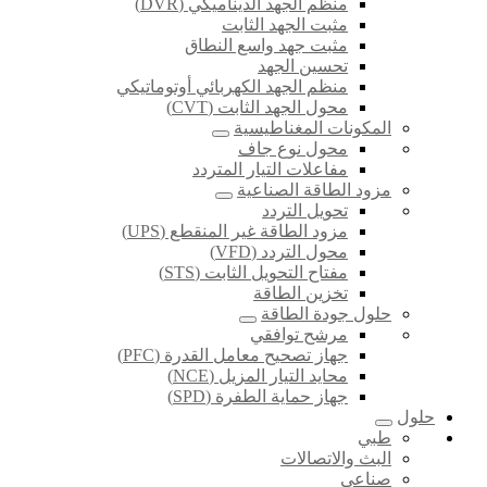
منظم الجهد الديناميكي (DVR)
مثبت الجهد الثابت
مثبت جهد واسع النطاق
تحسين الجهد
منظم الجهد الكهربائي أوتوماتيكي
محول الجهد الثابت (CVT)
المكونات المغناطيسية
محول نوع جاف
مفاعلات التيار المتردد
مزود الطاقة الصناعية
تحويل التردد
مزود الطاقة غير المنقطع (UPS)
محول التردد (VFD)
مفتاح التحويل الثابت (STS)
تخزين الطاقة
حلول جودة الطاقة
مرشح توافقي
جهاز تصحيح معامل القدرة (PFC)
محايد التيار المزيل (NCE)
جهاز حماية الطفرة (SPD)
حلول
طبي
البث والاتصالات
صناعي