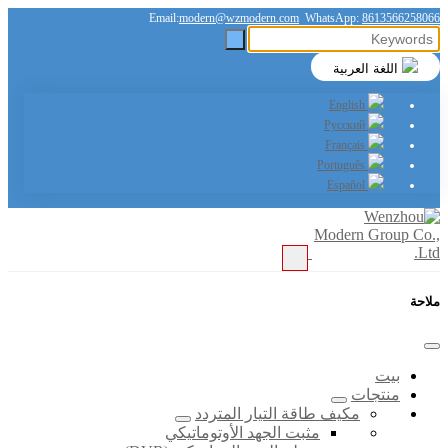
Email:
modern@wzmodern.com
WhatsApp:
8613566258066
اللغة العربية
English
Русский
Français
Português
Español
ملاحة
بيت
منتجات
مكيف طاقة التيار المتردد
مثبت الجهد الأوتوماتيكي