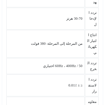
هد
تردد ا
لإدخا
30-70 هرتز
ل
انتاج ا
لتيار ال
من المرحلة إلى المرحلة: 380 فولت
كهربائ
ي
تردد ال
50 / 60Hz ، 400Hz اختياري
خرج
تردد ا
لاستق
≤ ± 0.01٪
رار
مقاوم