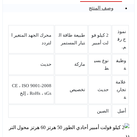
وصف المنتج
نموذ
2 كيلو فو
طبيعة طاقة ال
محرك الجهد المتغير ا
ج رق
لت أمبير
تيار المستمر
لتردد
م.
وظيف
نوع بسي
ماركة
حديث
ة
ط
علامة
CE ، ISO 9001-2008
تجاري
حديث
تخصيص
، RoHs ، sGs إلخ
ة
أصل
الصين