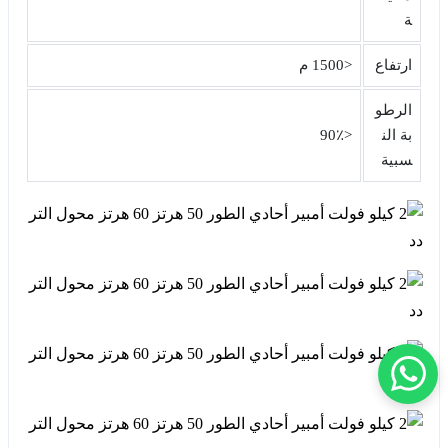
ة
ارتفاع
<1500 م
الرطو
بة الن
<90٪
سبية