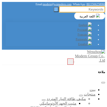
Email:
modern@wzmodern.com
WhatsApp:
8613566258066
اللغة العربية
English
Русский
Français
Português
Español
ملاحة
بيت
منتجات
مكيف طاقة التيار المتردد
مثبت الجهد الأوتوماتيكي