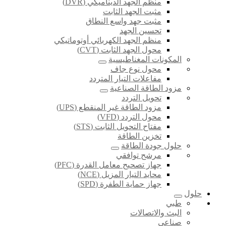
منظم الجهد الديناميكي (DVR)
مثبت الجهد الثابت
مثبت جهد واسع النطاق
تحسين الجهد
منظم الجهد الكهربائي أوتوماتيكي
محول الجهد الثابت (CVT)
المكونات المغناطيسية
محول نوع جاف
مفاعلات التيار المتردد
مزود الطاقة الصناعية
تحويل التردد
مزود الطاقة غير المنقطع (UPS)
محول التردد (VFD)
مفتاح التحويل الثابت (STS)
تخزين الطاقة
حلول جودة الطاقة
مرشح توافقي
جهاز تصحيح معامل القدرة (PFC)
محايد التيار المزيل (NCE)
جهاز حماية الطفرة (SPD)
حلول
طبي
البث والاتصالات
صناعي