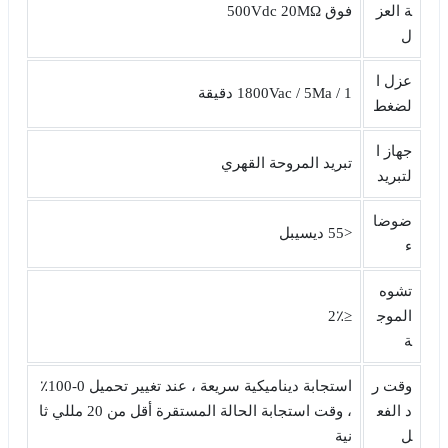
ة العز
فوق 500Vdc 20MΩ
ل
عزل ا
1800Vac / 5Ma / 1 دقيقة
لضغط
جهاز ا
تبريد المروحة القهري
لتبريد
ضوضا
<55 ديسيبل
ء
تشوه
الموج
≤2٪
ة
وقت ر
استجابة ديناميكية سريعة ، عند تغيير تحميل 0-100٪
د الفع
، وقت استجابة الحالة المستقرة أقل من 20 مللي ثا
ل
نية