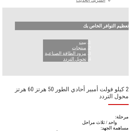
الشريك الحديث
تعظيم التوافر الخاص بك
بيت
منتجات
مزود الطاقة الصناعية
تحويل التردد
2 كيلو فولت أمبير أحادي الطور 50 هرتز 60 هرتز
محول التردد
مرحلة:
واحد / ثلاث مراحل
مساهمة الجهد: