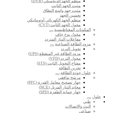
منظم الجهد الديناميكي (DVR)
مثبت الجهد الثابت
مثبت جهد واسع النطاق
تحسين الجهد
منظم الجهد الكهربائي أوتوماتيكي
محول الجهد الثابت (CVT)
المكونات المغناطيسية
محول نوع جاف
مفاعلات التيار المتردد
مزود الطاقة الصناعية
تحويل التردد
مزود الطاقة غير المنقطع (UPS)
محول التردد (VFD)
مفتاح التحويل الثابت (STS)
تخزين الطاقة
حلول جودة الطاقة
مرشح توافقي
جهاز تصحيح معامل القدرة (PFC)
محايد التيار المزيل (NCE)
جهاز حماية الطفرة (SPD)
حلول
طبي
البث والاتصالات
صناعي