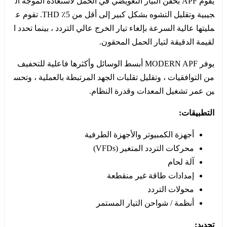
يقوم APF بحقن التيار التعويضي في الحمل لاستعادة الموجة ال
جيبية وتقليل التشوه بشكل كبير إلى أقل من 5٪ THD. تقوم ع
مليتها عالية السرعة بإلغاء تيار الخرج عالي التردد ، بينما تحدد ا
لقيمة الدقيقة لتيار الحمل المحقون.
يوفر MODERN APF أبسط الوسائل وأكثرها فاعلية للتخفيف
من التوافقيات ، وتقليل تقلبات الجهد المرتبطة بالعملية ، وتحس
ين عمر تشغيل المعدات وقدرة النظام.
التطبيقات:
أجهزة الكمبيوتر والأجهزة الطرفية
محركات التردد المتغير (VFDs)
آلة لحام
إمدادات طاقة غير منقطعة
محولات التردد
أنظمة / شواحن التيار المستمر
تحديد: