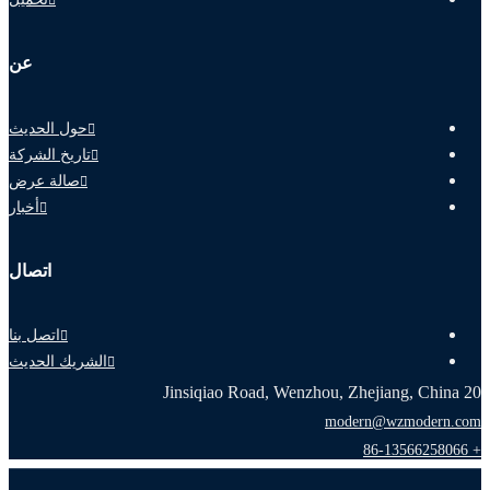
عن
حول الحديث
تاريخ الشركة
صالة عرض
أخبار
اتصال
اتصل بنا
الشريك الحديث
20 Jinsiqiao Road, Wenzhou, Zhejiang, China
modern@wzmodern.com
+ 86-13566258066