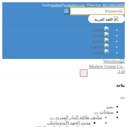
Email:
modern@wzmodern.com
WhatsApp:
8613566258066
اللغة العربية
English
Русский
Français
Português
Español
ملاحة
بيت
منتجات
مكيف طاقة التيار المتردد
مثبت الجهد الأوتوماتيكي