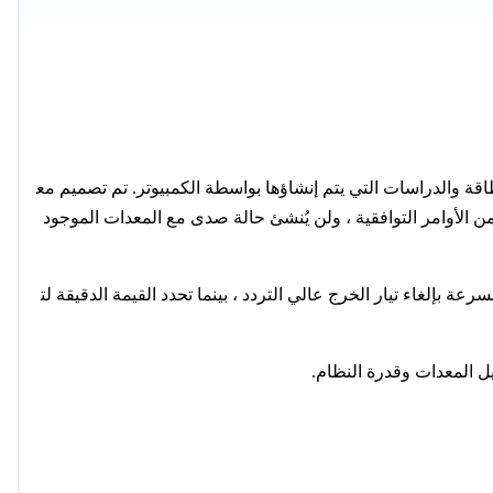
اقة والدراسات التي يتم إنشاؤها بواسطة الكمبيوتر. تم تصميم مع
بًا واحدًا أو عددًا قليلاً من الأوامر التوافقية. يصحح مرشح الطاقة النشط MODERN (APF) نطاقًا كاملاً من الأوامر التوافقية ، ولن يُنشئ حالة صدى مع المعدات الموجود
لموجة الجيبية وتقليل التشوه بشكل كبير إلى أقل من 5٪ THD. تقوم عمليتها عالية السرعة بإلغاء تيار الخرج عالي التردد ، بينما تحدد القيمة الدقيقة لت