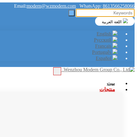
Email:
modern@wzmodern.com
WhatsApp:
8613566258066
اللغة العربية
English
Русский
Français
Português
Español
بيت
منتجات