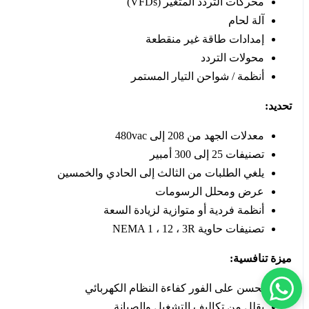
محركات التردد المتغير (VFDs)
آلة لحام
إمدادات طاقة غير منقطعة
محولات التردد
أنظمة / شواحن التيار المستمر
تحديد:
معدلات الجهد من 208 إلى 480vac
تصنيفات 25 إلى 300 أمبير
يلغي الطلبات من الثالث إلى الحادي والخمسين
عرض ومحلل الرسومات
أنظمة فردية أو متوازية لزيادة السعة
تصنيفات حاوية NEMA 1 ، 12 ، 3R
ميزة تنافسية:
يحسن على الفور كفاءة النظام الكهربائي
يقلل من تكاليف التشغيل والصيانة