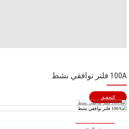
100A فلتر توافقي نشط
التحقيق