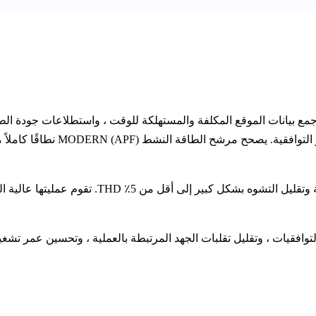
جمع بيانات الموقع المكلفة والمستهلكة للوقت ، واستطلاعات جودة الط
ظم المرشحات التوافقية لتلائم ترتي
يقوم APF بحقن التيار التعويضي في الحمل لاستعادة ا