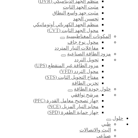
منظم الجهد الديناميكي (DVR)
مثبت الجهد الثابت
مثبت جهد واسع النطاق
تحسين الجهد
منظم الجهد الكهربائي أوتوماتيكي
محول الجهد الثابت (CVT)
المكونات المغناطيسية
محول نوع جاف
مفاعلات التيار المتردد
مزود الطاقة الصناعية
تحويل التردد
مزود الطاقة غير المنقطع (UPS)
محول التردد (VFD)
مفتاح التحويل الثابت (STS)
تخزين الطاقة
حلول جودة الطاقة
مرشح توافقي
جهاز تصحيح معامل القدرة (PFC)
محايد التيار المزيل (NCE)
جهاز حماية الطفرة (SPD)
حلول
طبي
البث والاتصالات
صناعي