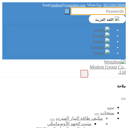
Email:
modern@wzmodern.com
WhatsApp:
8613566258066
اللغة العربية
English
Русский
Français
Português
Español
ملاحة
بيت
منتجات
مكيف طاقة التيار المتردد
مثبت الجهد الأوتوماتيكي