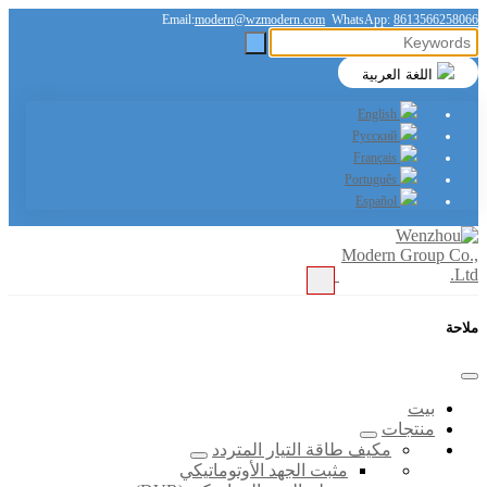
Email:
modern@wzmodern.com
WhatsApp:
8613566258066
اللغة العربية
English
Русский
Français
Português
Español
ملاحة
بيت
منتجات
مكيف طاقة التيار المتردد
مثبت الجهد الأوتوماتيكي