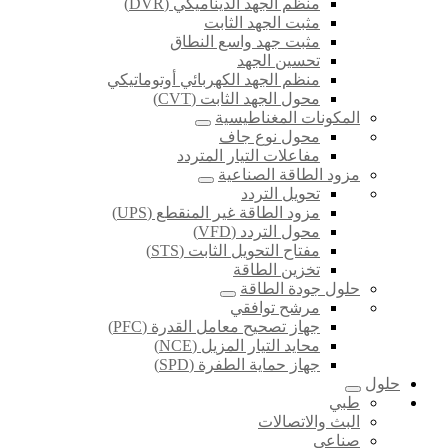
منظم الجهد الديناميكي (DVR)
مثبت الجهد الثابت
مثبت جهد واسع النطاق
تحسين الجهد
منظم الجهد الكهربائي أوتوماتيكي
محول الجهد الثابت (CVT)
المكونات المغناطيسية
محول نوع جاف
مفاعلات التيار المتردد
مزود الطاقة الصناعية
تحويل التردد
مزود الطاقة غير المنقطع (UPS)
محول التردد (VFD)
مفتاح التحويل الثابت (STS)
تخزين الطاقة
حلول جودة الطاقة
مرشح توافقي
جهاز تصحيح معامل القدرة (PFC)
محايد التيار المزيل (NCE)
جهاز حماية الطفرة (SPD)
حلول
طبي
البث والاتصالات
صناعي