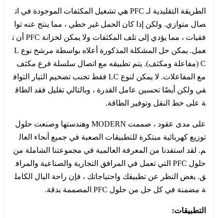
الطريقة التقليدية لـ PFC هي تشغيل المكثفات الموجودة في ات
صال متوازي. ولكن إذا كان الحمل غير خطي ، مما ينتج عنه توا
فقيات ، مما يؤدي إلى تلف المكثفات ولا يمكن لخزانة PFC أن ت
عمل. يمكن حل المشكلة المذكورة أعلاه بواسطة مرشح نوع L
C (مفاعلة ومكثف). يتم تطبيقه مع اتصال سلسلة فرع مكثف
مع المفاعلات. لا يمكن لنوع LC فقط تجنب تضخيم التيار التواف
قي ولكن أيضًا تحسين عامل القدرة ، وبالتالي تقليل فقد الطاق
ة على خط النقل وتوفير الطاقة.
على مدى عقود ، صممت MODERN وهندستها وصنعت حلول
توزيع كهربائية مبتكرة للتطبيقات الصعبة في جميع أنحاء العال
م. لقد استفدنا من المعرفة العالمية في مجموعتنا الشاملة من
حلول PFC التي تعمل في المرافق التجارية والصناعية والمراف
ق. بغض النظر عن تطبيقك واحتياجاتك ، فإن راحة البال الكامل
ة مضمنة في كل حل من حلول PFC المصممة بدقة.
التطبيقات: