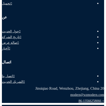
تحميل
عن
حول الحديث
تاريخ الشركة
صالة عرض
أخبار
اتصال
اتصل بنا
الشريك الحديث
20 Jinsiqiao Road, Wenzhou, Zhejiang, China
modern@wzmodern.com
+ 86-13566258066