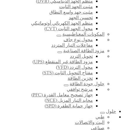
منظم الجهد الديناميكي (DVR)
مثبت الجهد الثابت
مثبت جهد واسع النطاق
تحسين الجهد
منظم الجهد الكهربائي أوتوماتيكي
محول الجهد الثابت (CVT)
المكونات المغناطيسية
محول نوع جاف
مفاعلات التيار المتردد
مزود الطاقة الصناعية
تحويل التردد
مزود الطاقة غير المنقطع (UPS)
محول التردد (VFD)
مفتاح التحويل الثابت (STS)
تخزين الطاقة
حلول جودة الطاقة
مرشح توافقي
جهاز تصحيح معامل القدرة (PFC)
محايد التيار المزيل (NCE)
جهاز حماية الطفرة (SPD)
حلول
طبي
البث والاتصالات
صناعي