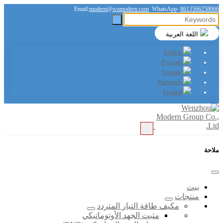
Email:
modern@wzmodern.com
WhatsApp:
8613566258066
اللغة العربية
English
Русский
Français
Português
Español
ملاحة
بيت
منتجات
مكيف طاقة التيار المتردد
مثبت الجهد الأوتوماتيكي