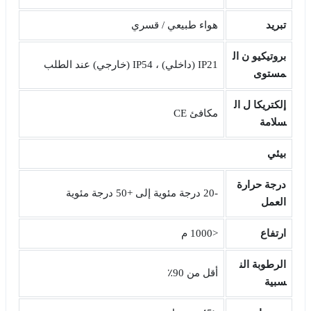
تبريد
هواء طبيعي / قسري
بروتيكيو
ن ال
IP21 (داخلي) ، IP54 (خارجي) عند الطلب
مستوى
إلكتريكا
ل ال
مكافئ CE
سلامة
بيئي
درجة حرارة
-20 درجة مئوية إلى +50 درجة مئوية
العمل
ارتفاع
<1000 م
الرطوبة
الن
أقل من 90٪
سبية