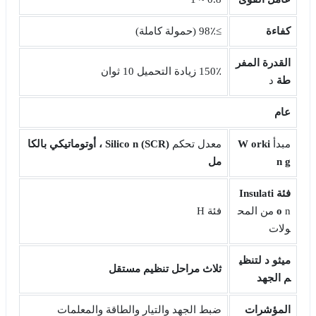
كفاءة
≥98٪ (حمولة كاملة)
القدرة
المفر
150٪ زيادة التحميل 10 ثوان
طة
د
عام
مبدأ
orki
W
معدل تحكم
Silico
n (SCR) ، أوتوماتيكي بالكا
g
n
مل
فئة
Insulati
o
n من المح
فئة H
ولات
ميثو
د لتنظي
ثلاث
مراحل تنظيم مستقل
م الجهد
المؤشرات
ضبط الجهد والتيار والطاقة والمعلمات