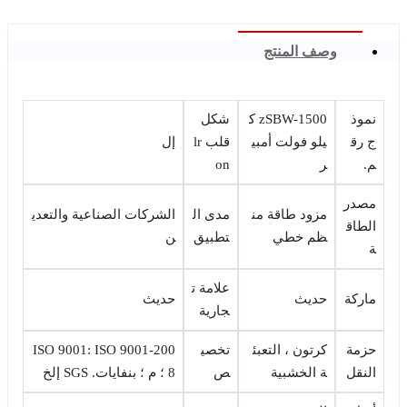
وصف المنتج
نموذ
zSBW-1500 ك
شكل
ج رق
يلو فولت أمبي
قلب lr
إل
م.
ر
on
مصدر
مزود طاقة من
مدى ال
الشركات الصناعية والتعدي
الطاق
ظم خطي
تطبيق
ن
ة
علامة ت
ماركة
حديث
حديث
جارية
حزمة
كرتون ، التعبئ
تخصي
ISO 9001: ISO 9001-200
النقل
ة الخشبية
ص
8 ؛ م ؛ بنفايات. SGS إلخ