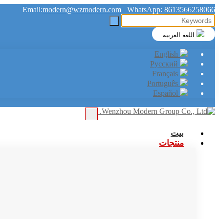
Email:
modern@wzmodern.com
WhatsApp:
8613566258066
اللغة العربية
English
Русский
Français
Português
Español
بيت
منتجات