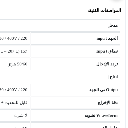
المواصفات الفنية:
مدخل
الجهد
t
inpu
220 / 380V ، 230 / 400V ، نظام 240 / 415V ، يمكن تخصيص نظام الجهد الآخر
نطاق
t
Inpu
15٪ (± 20٪ ~ ± 50٪ يمكن تخصيصها)
تردد الإدخال
50/60 هرتز
انتاج |
Outpu
تي الجهد
220 / 380V ، 230 / 400V ، نظام 240 / 415V ، يمكن تخصيص نظام الجهد الآخر
دقة الإخراج
قابل للتحديد: ± 0.5٪ إلى ± 2٪
aveform تشويه
W
لا شيء