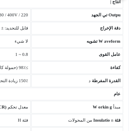
انتاج |
Outpu
تي الجهد
220 / 380V ، 230 / 400V ، نظام 240 / 415V ، يمكن تخصيص نظام الجهد الآخر
دقة الإخراج
قابل للتحديد: ± 0.5٪ إلى ± 2٪
aveform تشويه
W
لا شيء
عامل القوى
0.8 ~ 1
كفاءة
≥98٪ (حمولة كاملة)
القدرة
المفرطة
د
150٪ زيادة التحميل 10 ثوان
عام
مبدأ
g
orkin
W
معدل تحكم
n (SCR) ، أو
فئة
n من المحولات
Insulatio
فئة H