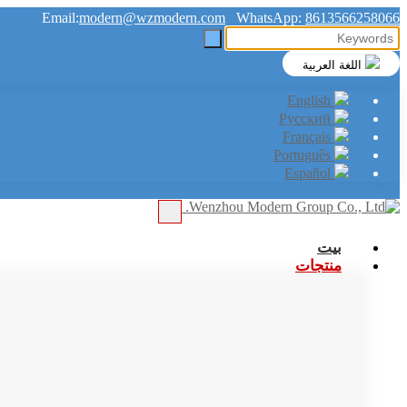
Email:
modern@wzmodern.com
WhatsApp:
8613566258066
اللغة العربية
English
Русский
Français
Português
Español
بيت
منتجات