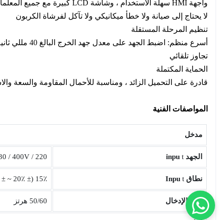
واجهة HMI سهلة الاستخدام ، وشاشة LCD كبيرة مع جميع المعلمات
لا يحتاج إلى صيانة ولا خطأ ميكانيكي ولا تآكل لفرشاة الكربون
تنظيم المرحلة المستقلة
أسرع منظم: اضبط الجهد على معدل جهد الخرج البالغ 40 مللي ثانية
تجاوز تلقائي
الحماية المكتملة
قادرة على التحميل الزائد ، ومناسبة للأحمال المقاومة والسعة والا
المواصفات الفنية
مدخل
الجهد
t
inpu
220 / 380V ، 230 / 400V ، نظام 240 / 415V ، يمكن تخصيص نظام الجهد الآخر
نطاق
t
Inpu
15٪ (± 20٪ ~ ± 50٪ يمكن تخصيصها)
تردد الإدخال
50/60 هرتز