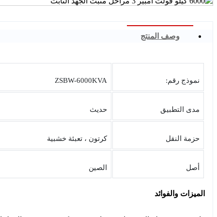
وصف المنتج
نموذج رقم:
ZSBW-6000KVA
مدى التطبيق
حديث
حزمة النقل
كرتون ، تعبئة خشبية
أصل
الصين
الميزات والفوائد