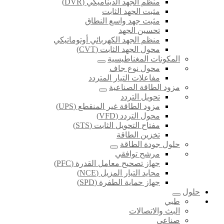
منظم الجهد الديناميكي (DVR)
مثبت الجهد الثابت
مثبت جهد واسع النطاق
تحسين الجهد
منظم الجهد الكهربائي أوتوماتيكي
محول الجهد الثابت (CVT)
المكونات المغناطيسية
محول نوع جاف
مفاعلات التيار المتردد
مزود الطاقة الصناعية
تحويل التردد
مزود الطاقة غير المنقطع (UPS)
محول التردد (VFD)
مفتاح التحويل الثابت (STS)
تخزين الطاقة
حلول جودة الطاقة
مرشح توافقي
جهاز تصحيح معامل القدرة (PFC)
محايد التيار المزيل (NCE)
جهاز حماية الطفرة (SPD)
حلول
طبي
البث والاتصالات
صناعي