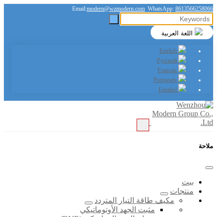
Email:
modern@wzmodern.com
WhatsApp:
8613566258066
اللغة العربية
English
Русский
Français
Português
Español
ملاحة
بيت
منتجات
مكيف طاقة التيار المتردد
مثبت الجهد الأوتوماتيكي