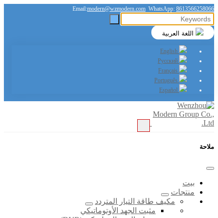
Email:
modern@wzmodern.com
WhatsApp:
8613566258066
اللغة العربية
English
Русский
Français
Português
Español
ملاحة
بيت
منتجات
مكيف طاقة التيار المتردد
مثبت الجهد الأوتوماتيكي