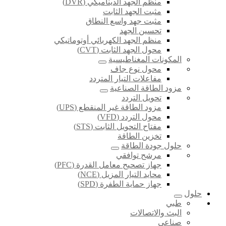
منظم الجهد الديناميكي (DVR)
مثبت الجهد الثابت
مثبت جهد واسع النطاق
تحسين الجهد
منظم الجهد الكهربائي أوتوماتيكي
محول الجهد الثابت (CVT)
المكونات المغناطيسية
محول نوع جاف
مفاعلات التيار المتردد
مزود الطاقة الصناعية
تحويل التردد
مزود الطاقة غير المنقطع (UPS)
محول التردد (VFD)
مفتاح التحويل الثابت (STS)
تخزين الطاقة
حلول جودة الطاقة
مرشح توافقي
جهاز تصحيح معامل القدرة (PFC)
محايد التيار المزيل (NCE)
جهاز حماية الطفرة (SPD)
حلول
طبي
البث والاتصالات
صناعي