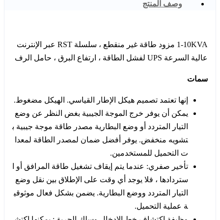
وصف المنتج
1-10KVA مزود طاقة غير منقطع ، سلسلة RST عبر الإنترنت
عالية السرعة UPS لفشل الطاقة ، ارتفاع البرق ، حامل الرف
سمات
إنها تعتمد تصميم هيكل الإطار القياسي. الهيكل مضغوط.
يمكن أن يوفر خرج الموجة الجيبية بغض النظر عن وضع
التيار المتردد أو وضع البطارية مصدر طاقة موجة جيبية ب
تشويه منخفض. يوفر أفضل ضمان لمصدر الطاقة لمعدا
ت التحميل للمستخدمين.
تأخير صفري: عندما يتم إيقاف تشغيل طاقة المرافق أو ا
ستردادها ، فلا يوجد أي وقت على الإطلاق بين نقل وضع
التيار المتردد ووضع البطارية. يضمن بشكل فعال موثوقي
ة عملية التحميل.
وظيفة اكتشاف خط الإدخال وسلك الحريق: يمكنها اكتش