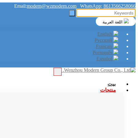
Email:
modern@wzmodern.com
WhatsApp:
8613566258066
اللغة العربية
English
Русский
Français
Português
Español
بيت
منتجات