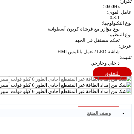
تكرار:
50/60Hz
عامل القوى:
0.8-1
نوع التكنولوجيا:
نوع مؤازر مع فرشاة كربون أسطوانية
نوع التنظيم:
تحكم مستقل في الجهد
عرض:
شاشة LED / تعمل باللمس HMI
تثبيت:
داخلي وخارجي
التحقيق
وصف المنتج