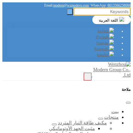
Email:
modern@wzmodern.com
WhatsApp:
8613566258066
اللغة العربية
English
Русский
Français
Português
Español
ملاحة
بيت
منتجات
مكيف طاقة التيار المتردد
مثبت الجهد الأوتوماتيكي