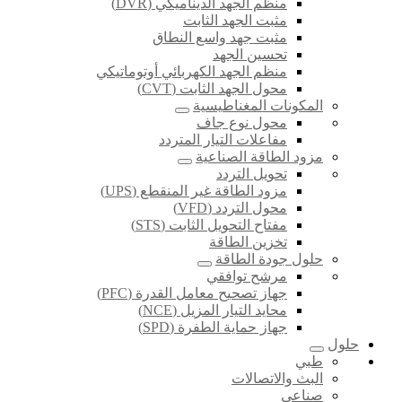
منظم الجهد الديناميكي (DVR)
مثبت الجهد الثابت
مثبت جهد واسع النطاق
تحسين الجهد
منظم الجهد الكهربائي أوتوماتيكي
محول الجهد الثابت (CVT)
المكونات المغناطيسية
محول نوع جاف
مفاعلات التيار المتردد
مزود الطاقة الصناعية
تحويل التردد
مزود الطاقة غير المنقطع (UPS)
محول التردد (VFD)
مفتاح التحويل الثابت (STS)
تخزين الطاقة
حلول جودة الطاقة
مرشح توافقي
جهاز تصحيح معامل القدرة (PFC)
محايد التيار المزيل (NCE)
جهاز حماية الطفرة (SPD)
حلول
طبي
البث والاتصالات
صناعي