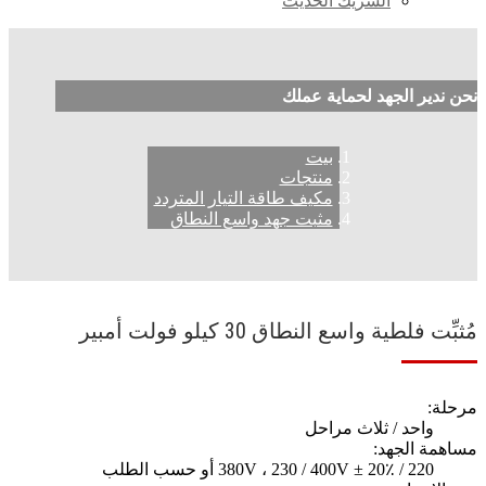
الشريك الحديث
نحن ندير الجهد لحماية عملك
بيت
منتجات
مكيف طاقة التيار المتردد
مثبت جهد واسع النطاق
مُثبِّت فلطية واسع النطاق 30 كيلو فولت أمبير
مرحلة:
واحد / ثلاث مراحل
مساهمة الجهد:
220 / 380V ، 230 / 400V ± 20٪ أو حسب الطلب